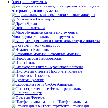
Электроинструменты
Расходные
материалы для инструмента
Строительные миксеры
Гайковерты
Дрели
Лобзики
Многофункциональные инструменты
Аппараты
для сварки пластиковых труб
Ножницы
Отбойные молотки
Перфораторы
Пилы
Краскораспылители
Пистолеты клеевые
Пылесосы
Рубанки
Скобозабиватели
Фены строительные
Фонари
Фрезеры
Шлифовальные машины
Стойки для