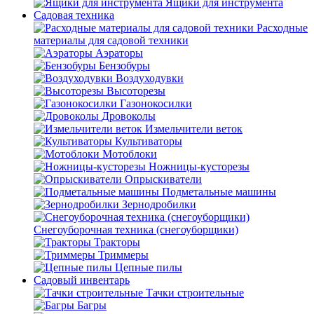
Ящики для инструмента
Садовая техника
Расходные
материалы для садовой техники
Аэраторы
Бензобуры
Воздуходувки
Высоторезы
Газонокосилки
Дровоколы
Измельчители веток
Культиваторы
Мотоблоки
Ножницы-кусторезы
Опрыскиватели
Подметальные машины
Зернодробилки
Снегоуборочная техника (снегоуборщики)
Тракторы
Триммеры
Цепные пилы
Садовый инвентарь
Тачки строительные
Багры