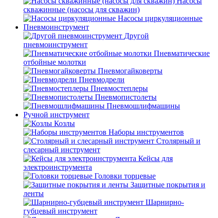
Насосы
скважинные (насосы для скважин)
Насосы циркуляционные
Пневмоинструмент
Другой
пневмоинструмент
Пневматические
отбойные молотки
Пневмогайковерты
Пневмодрели
Пневмостеплеры
Пневмопистолеты
Пневмошлифмашины
Ручной инструмент
Козлы
Наборы инструментов
Столярный и
слесарный инструмент
Кейсы для
электроинструмента
Головки торцевые
Защитные покрытия и
ленты
Шарнирно-
губцевый инструмент