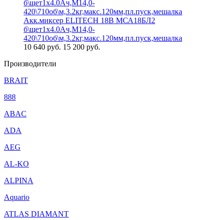
Акк.миксер ELITECH 18В МСА18БЛ2
б\щет1х4.0Ач,М14,0-
420\710об\м,3.2кг,макс.120мм,пл.пуск,мешалка
10 640
руб.
15 200 руб.
Производители
BRAIT
888
ABAC
ADA
AEG
AL-KO
ALPINA
Aquario
ATLAS DIAMANT