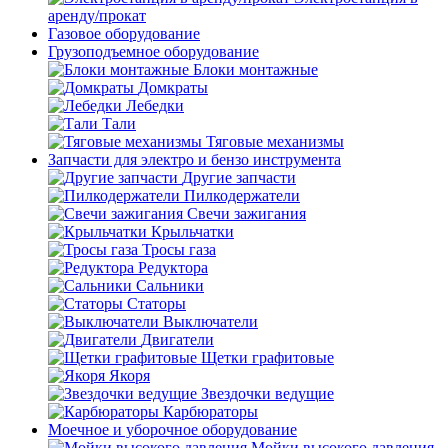
аренду/прокат
Газовое оборудование
Грузоподъемное оборудование
Блоки монтажные
Домкраты
Лебедки
Тали
Тяговые механизмы
Запчасти для электро и бензо инструмента
Другие запчасти
Пилкодержатели
Свечи зажигания
Крыльчатки
Тросы газа
Редуктора
Сальники
Статоры
Выключатели
Двигатели
Щетки графитовые
Якоря
Звездочки ведущие
Карбюраторы
Моечное и уборочное оборудование
Мойки высокого давления