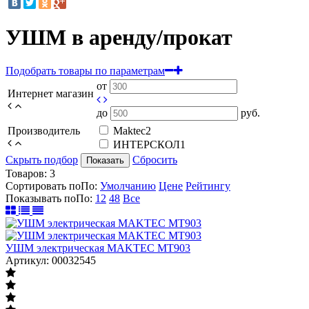
УШМ в аренду/прокат
Подобрать товары по параметрам
от
Интернет магазин
до
руб.
Производитель
Maktec
2
ИНТЕРСКОЛ
1
Скрыть подбор
Сбросить
Показать
Товаров:
3
Сортировать по
По
:
Умолчанию
Цене
Рейтингу
Показывать по
По
:
12
48
Все
УШМ электрическая MAKTEC MT903
Артикул: 00032545