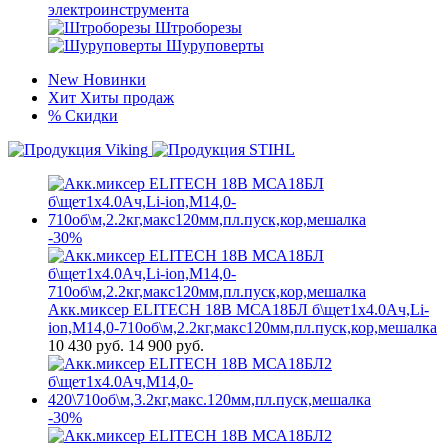
электроинструмента
Штроборезы
Шуруповерты
New
Новинки
Хит
Хиты продаж
%
Скидки
-30%
Акк.миксер ELITECH 18В МСА18БЛ б\щет1х4.0Ач,Li-
ion,М14,0-710об\м,2.2кг,макс120мм,пл.пуск,кор,мешалка
10 430
руб.
14 900 руб.
-30%