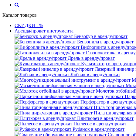
Каталог товаров
СКИДКИ - %
Аренда/прокат инструмента
Бензобур в аренду/прокат
Бензопила в аренду/прокат
Виброплита в аренду/про
Газонокосилка в аренду
Дрель в аренду/прокат
Культиватор в аренду/про
Лазерный нивелир 
Лобзик в аренду/прокат
М
Моза
Молоток отбойный 
Парк
Перфоратор в аренду/прок
Пила торцовочная в
Пила циркулярная в
Плиткорез в аренду/прокат
Пылесос в аренду/прокат
Рубанок в аренду/прокат
Сварочное об