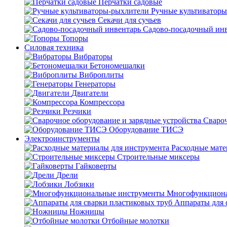
Перчатки садовые
Ручные культиватор
Секачи для сучьев
Садово-посадочный ин
Топоры
Силовая техника
Вибраторы
Бетономешалки
Виброплиты
Генераторы
Двигатели
Компрессора
Резчики
Свароч
Оборудование ТИСЭ
Электроинструменты
Расходные мате
Строительные миксеры
Гайковерты
Дрели
Лобзики
Многофункциона
Аппараты для 
Ножницы
Отбойные молотки