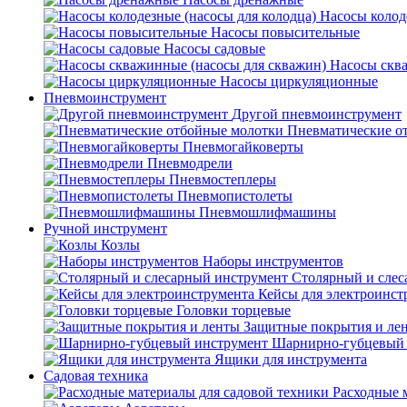
Насосы колод
Насосы повысительные
Насосы садовые
Насосы скв
Насосы циркуляционные
Пневмоинструмент
Другой пневмоинструмент
Пневматические о
Пневмогайковерты
Пневмодрели
Пневмостеплеры
Пневмопистолеты
Пневмошлифмашины
Ручной инструмент
Козлы
Наборы инструментов
Столярный и слес
Кейсы для электроинст
Головки торцевые
Защитные покрытия и ле
Шарнирно-губцевый 
Ящики для инструмента
Садовая техника
Расходные 