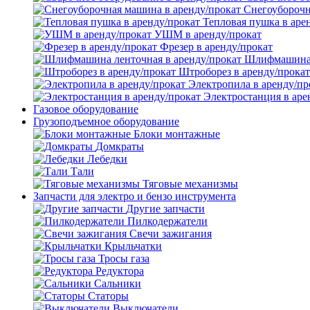
Снегоуборочн
Тепловая пушка в аре
УШМ в аренду/прокат
Фрезер в аренду/прокат
Шлифмашина л
Штроборез в аренду/прокат
Электропила в аренду/пр
Электростанция в аре
Газовое оборудование
Грузоподъемное оборудование
Блоки монтажные
Домкраты
Лебедки
Тали
Тяговые механизмы
Запчасти для электро и бензо инструмента
Другие запчасти
Пилкодержатели
Свечи зажигания
Крыльчатки
Тросы газа
Редуктора
Сальники
Статоры
Выключатели