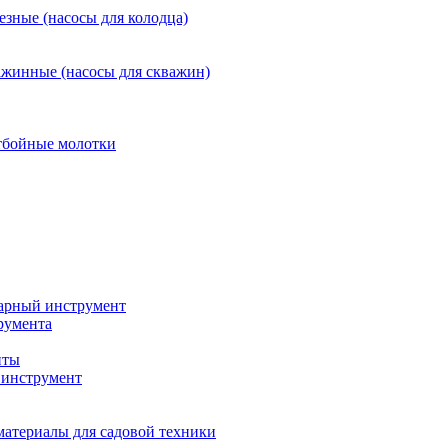
езные (насосы для колодца)
ажинные (насосы для скважин)
тбойные молотки
арный инструмент
румента
нты
инструмент
материалы для садовой техники