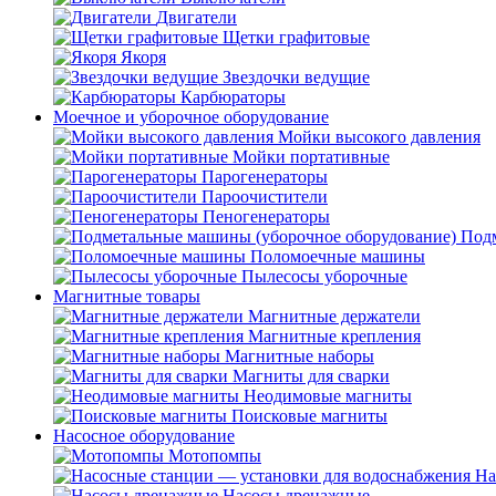
Двигатели
Щетки графитовые
Якоря
Звездочки ведущие
Карбюраторы
Моечное и уборочное оборудование
Мойки высокого давления
Мойки портативные
Парогенераторы
Пароочистители
Пеногенераторы
Подм
Поломоечные машины
Пылесосы уборочные
Магнитные товары
Магнитные держатели
Магнитные крепления
Магнитные наборы
Магниты для сварки
Неодимовые магниты
Поисковые магниты
Насосное оборудование
Мотопомпы
На
Насосы дренажные