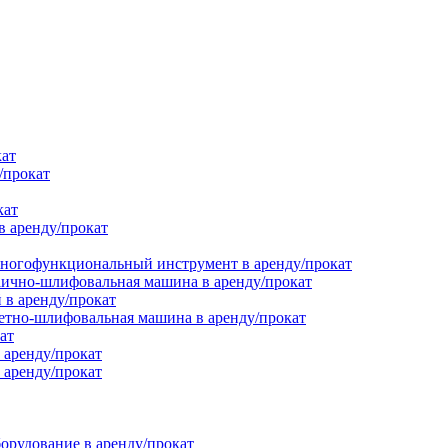
кат
/прокат
кат
в аренду/прокат
ногофункциональный инструмент в аренду/прокат
ично-шлифовальная машина в аренду/прокат
в аренду/прокат
етно-шлифовальная машина в аренду/прокат
ат
 аренду/прокат
 аренду/прокат
орудование в аренду/прокат