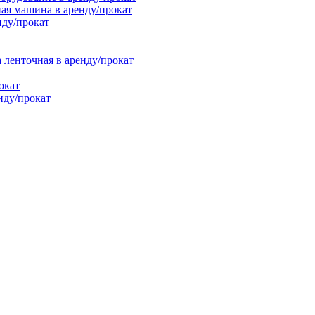
ая машина в аренду/прокат
нду/прокат
енточная в аренду/прокат
окат
нду/прокат