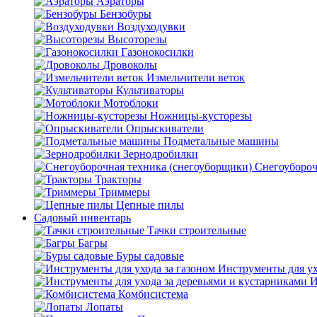
Аэраторы
Бензобуры
Воздуходувки
Высоторезы
Газонокосилки
Дровоколы
Измельчители веток
Культиваторы
Мотоблоки
Ножницы-кусторезы
Опрыскиватели
Подметальные машины
Зернодробилки
Снегоубороч
Тракторы
Триммеры
Цепные пилы
Садовый инвентарь
Тачки строительные
Багры
Буры садовые
Инструменты для ух
И
Комбисистема
Лопаты