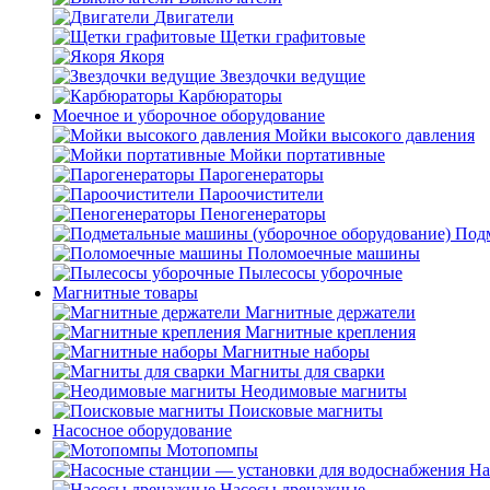
Двигатели
Щетки графитовые
Якоря
Звездочки ведущие
Карбюраторы
Моечное и уборочное оборудование
Мойки высокого давления
Мойки портативные
Парогенераторы
Пароочистители
Пеногенераторы
Подм
Поломоечные машины
Пылесосы уборочные
Магнитные товары
Магнитные держатели
Магнитные крепления
Магнитные наборы
Магниты для сварки
Неодимовые магниты
Поисковые магниты
Насосное оборудование
Мотопомпы
На
Насосы дренажные