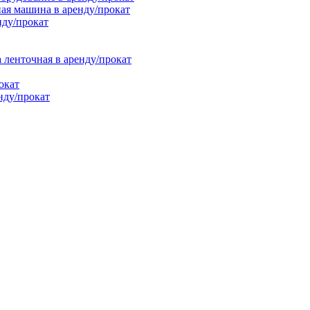
ая машина в аренду/прокат
нду/прокат
енточная в аренду/прокат
окат
нду/прокат