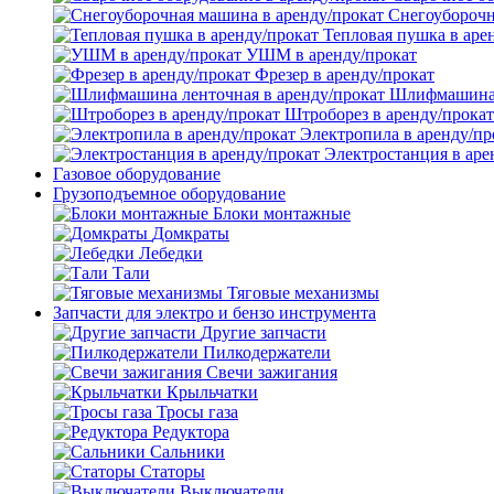
Снегоуборочн
Тепловая пушка в аре
УШМ в аренду/прокат
Фрезер в аренду/прокат
Шлифмашина л
Штроборез в аренду/прокат
Электропила в аренду/пр
Электростанция в аре
Газовое оборудование
Грузоподъемное оборудование
Блоки монтажные
Домкраты
Лебедки
Тали
Тяговые механизмы
Запчасти для электро и бензо инструмента
Другие запчасти
Пилкодержатели
Свечи зажигания
Крыльчатки
Тросы газа
Редуктора
Сальники
Статоры
Выключатели