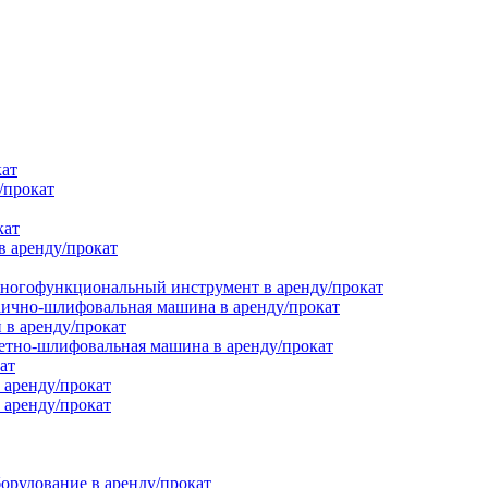
кат
/прокат
кат
в аренду/прокат
ногофункциональный инструмент в аренду/прокат
ично-шлифовальная машина в аренду/прокат
в аренду/прокат
етно-шлифовальная машина в аренду/прокат
ат
 аренду/прокат
 аренду/прокат
орудование в аренду/прокат