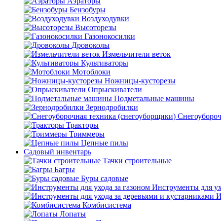
Аэраторы
Бензобуры
Воздуходувки
Высоторезы
Газонокосилки
Дровоколы
Измельчители веток
Культиваторы
Мотоблоки
Ножницы-кусторезы
Опрыскиватели
Подметальные машины
Зернодробилки
Снегоубороч
Тракторы
Триммеры
Цепные пилы
Садовый инвентарь
Тачки строительные
Багры
Буры садовые
Инструменты для ух
И
Комбисистема
Лопаты