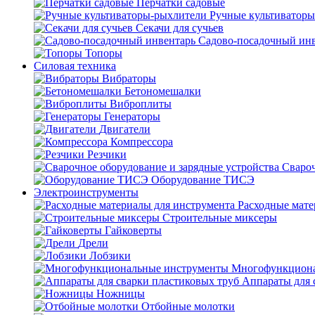
Перчатки садовые
Ручные культиватор
Секачи для сучьев
Садово-посадочный ин
Топоры
Силовая техника
Вибраторы
Бетономешалки
Виброплиты
Генераторы
Двигатели
Компрессора
Резчики
Свароч
Оборудование ТИСЭ
Электроинструменты
Расходные мате
Строительные миксеры
Гайковерты
Дрели
Лобзики
Многофункциона
Аппараты для 
Ножницы
Отбойные молотки