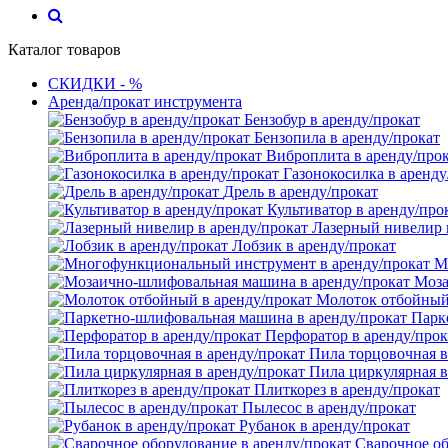
Каталог товаров
СКИДКИ - %
Аренда/прокат инструмента
Бензобур в аренду/прокат
Бензопила в аренду/прокат
Виброплита в аренду/про
Газонокосилка в аренду
Дрель в аренду/прокат
Культиватор в аренду/про
Лазерный нивелир 
Лобзик в аренду/прокат
М
Моза
Молоток отбойный 
Парк
Перфоратор в аренду/прок
Пила торцовочная в
Пила циркулярная в
Плиткорез в аренду/прокат
Пылесос в аренду/прокат
Рубанок в аренду/прокат
Сварочное об