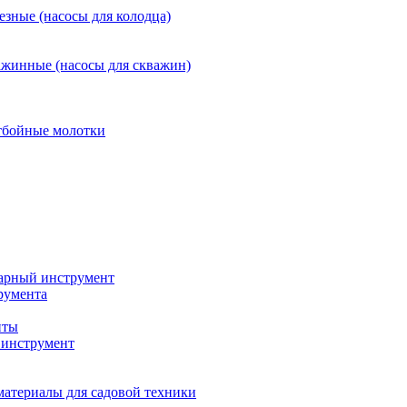
езные (насосы для колодца)
ажинные (насосы для скважин)
тбойные молотки
арный инструмент
румента
нты
инструмент
материалы для садовой техники