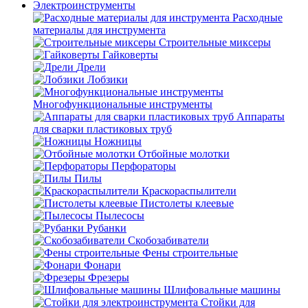
Электроинструменты
Расходные
материалы для инструмента
Строительные миксеры
Гайковерты
Дрели
Лобзики
Многофункциональные инструменты
Аппараты
для сварки пластиковых труб
Ножницы
Отбойные молотки
Перфораторы
Пилы
Краскораспылители
Пистолеты клеевые
Пылесосы
Рубанки
Скобозабиватели
Фены строительные
Фонари
Фрезеры
Шлифовальные машины
Стойки для