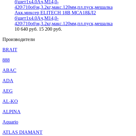
Акк.миксер ELITECH 18В МСА18БЛ2
б\щет1х4.0Ач,М14,0-
420\710об\м,3.2кг,макс.120мм,пл.пуск,мешалка
10 640
руб.
15 200 руб.
Производители
BRAIT
888
ABAC
ADA
AEG
AL-KO
ALPINA
Aquario
ATLAS DIAMANT