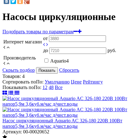
Насосы циркуляционные
Подобрать товары по параметрам
от
Интернет магазин
до
руб.
Производитель
Aquario
4
Скрыть подбор
Сбросить
Показать
Товаров:
4
Сортировать по
По
:
Умолчанию
Цене
Рейтингу
Показывать по
По
:
12
48
Все
Насос циркуляционный Aquario AC 326-180 220В 100Вт
напор5,9м 3,6куб.м/час д/чист.воды
Артикул: 00-00020652