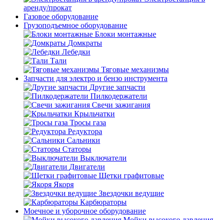
аренду/прокат
Газовое оборудование
Грузоподъемное оборудование
Блоки монтажные
Домкраты
Лебедки
Тали
Тяговые механизмы
Запчасти для электро и бензо инструмента
Другие запчасти
Пилкодержатели
Свечи зажигания
Крыльчатки
Тросы газа
Редуктора
Сальники
Статоры
Выключатели
Двигатели
Щетки графитовые
Якоря
Звездочки ведущие
Карбюраторы
Моечное и уборочное оборудование
Мойки высокого давления