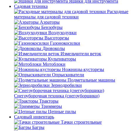
Ящики для инструмента
Садовая техника
Расходные
материалы для садовой техники
Аэраторы
Бензобуры
Воздуходувки
Высоторезы
Газонокосилки
Дровоколы
Измельчители веток
Культиваторы
Мотоблоки
Ножницы-кусторезы
Опрыскиватели
Подметальные машины
Зернодробилки
Снегоуборочная техника (снегоуборщики)
Тракторы
Триммеры
Цепные пилы
Садовый инвентарь
Тачки строительные
Багры