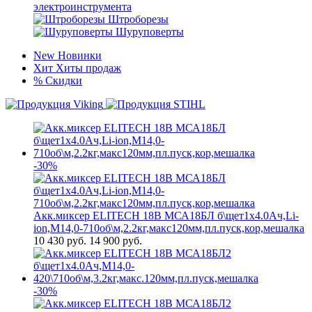
электроинструмента
Штроборезы
Шуруповерты
New
Новинки
Хит
Хиты продаж
%
Скидки
-30%
Акк.миксер ELITECH 18В МСА18БЛ б\щет1х4.0Ач,Li-
ion,М14,0-710об\м,2.2кг,макс120мм,пл.пуск,кор,мешалка
10 430
руб.
14 900 руб.
-30%