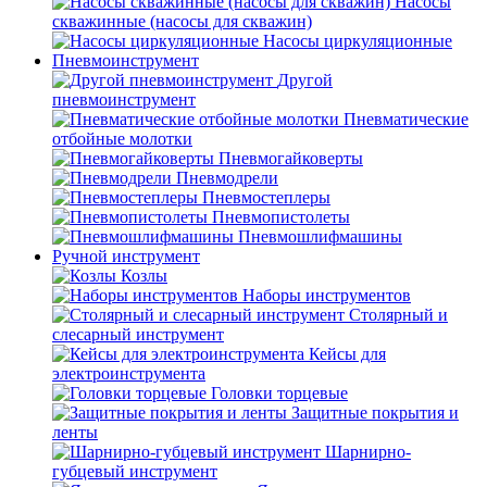
Насосы
скважинные (насосы для скважин)
Насосы циркуляционные
Пневмоинструмент
Другой
пневмоинструмент
Пневматические
отбойные молотки
Пневмогайковерты
Пневмодрели
Пневмостеплеры
Пневмопистолеты
Пневмошлифмашины
Ручной инструмент
Козлы
Наборы инструментов
Столярный и
слесарный инструмент
Кейсы для
электроинструмента
Головки торцевые
Защитные покрытия и
ленты
Шарнирно-
губцевый инструмент