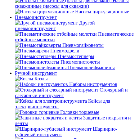
Насосы
скважинные (насосы для скважин)
Насосы циркуляционные
Пневмоинструмент
Другой
пневмоинструмент
Пневматические
отбойные молотки
Пневмогайковерты
Пневмодрели
Пневмостеплеры
Пневмопистолеты
Пневмошлифмашины
Ручной инструмент
Козлы
Наборы инструментов
Столярный и
слесарный инструмент
Кейсы для
электроинструмента
Головки торцевые
Защитные покрытия и
ленты
Шарнирно-
губцевый инструмент