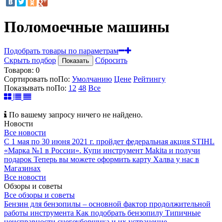
Поломоечные машины
Подобрать товары по параметрам
Скрыть подбор
Сбросить
Показать
Товаров:
0
Сортировать по
По
:
Умолчанию
Цене
Рейтингу
Показывать по
По
:
12
48
Все
По вашему запросу ничего не найдено.
Новости
Все новости
С 1 мая по 30 июня 2021 г. пройдет федеральная акция STIHL
«Марка №1 в России».
Купи инструмент Makita и получи
подарок
Теперь вы можете оформить карту Халва у нас в
Магазинах
Все новости
Обзоры и советы
Все обзоры и советы
Бензин для бензопилы – основной фактор продолжительной
работы инструмента
Как подобрать бензопилу
Типичные
неисправности снегоуборщика и их устранение