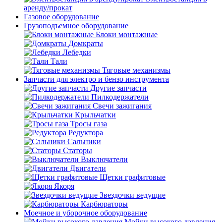
аренду/прокат
Газовое оборудование
Грузоподъемное оборудование
Блоки монтажные
Домкраты
Лебедки
Тали
Тяговые механизмы
Запчасти для электро и бензо инструмента
Другие запчасти
Пилкодержатели
Свечи зажигания
Крыльчатки
Тросы газа
Редуктора
Сальники
Статоры
Выключатели
Двигатели
Щетки графитовые
Якоря
Звездочки ведущие
Карбюраторы
Моечное и уборочное оборудование
Мойки высокого давления