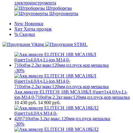
электроинструмента
Штроборезы
Шуруповерты
New
Новинки
Хит
Хиты продаж
%
Скидки
-30%
Акк.миксер ELITECH 18В МСА18БЛ б\щет1х4.0Ач,Li-
ion,М14,0-710об\м,2.2кг,макс120мм,пл.пуск,кор,мешалка
10 430
руб.
14 900 руб.
-30%