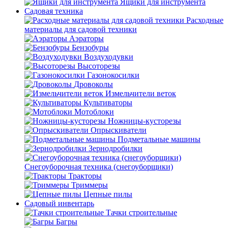
Ящики для инструмента
Садовая техника
Расходные
материалы для садовой техники
Аэраторы
Бензобуры
Воздуходувки
Высоторезы
Газонокосилки
Дровоколы
Измельчители веток
Культиваторы
Мотоблоки
Ножницы-кусторезы
Опрыскиватели
Подметальные машины
Зернодробилки
Снегоуборочная техника (снегоуборщики)
Тракторы
Триммеры
Цепные пилы
Садовый инвентарь
Тачки строительные
Багры