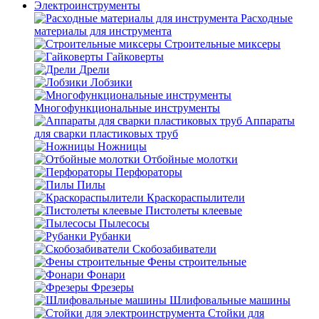
Электроинструменты
Расходные
материалы для инструмента
Строительные миксеры
Гайковерты
Дрели
Лобзики
Многофункциональные инструменты
Аппараты
для сварки пластиковых труб
Ножницы
Отбойные молотки
Перфораторы
Пилы
Краскораспылители
Пистолеты клеевые
Пылесосы
Рубанки
Скобозабиватели
Фены строительные
Фонари
Фрезеры
Шлифовальные машины
Стойки для