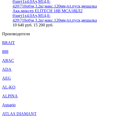
Акк.миксер ELITECH 18В МСА18БЛ2
б\щет1х4.0Ач,М14,0-
420\710об\м,3.2кг,макс.120мм,пл.пуск,мешалка
10 640
руб.
15 200 руб.
Производители
BRAIT
888
ABAC
ADA
AEG
AL-KO
ALPINA
Aquario
ATLAS DIAMANT