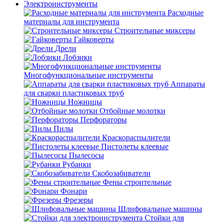
Электроинструменты
Расходные
материалы для инструмента
Строительные миксеры
Гайковерты
Дрели
Лобзики
Многофункциональные инструменты
Аппараты
для сварки пластиковых труб
Ножницы
Отбойные молотки
Перфораторы
Пилы
Краскораспылители
Пистолеты клеевые
Пылесосы
Рубанки
Скобозабиватели
Фены строительные
Фонари
Фрезеры
Шлифовальные машины
Стойки для