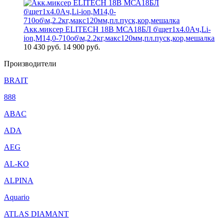
Акк.миксер ELITECH 18В МСА18БЛ б\щет1х4.0Ач,Li-
ion,М14,0-710об\м,2.2кг,макс120мм,пл.пуск,кор,мешалка
10 430
руб.
14 900 руб.
Производители
BRAIT
888
ABAC
ADA
AEG
AL-KO
ALPINA
Aquario
ATLAS DIAMANT