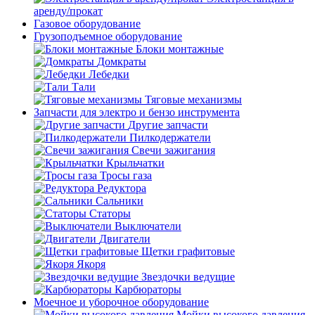
аренду/прокат
Газовое оборудование
Грузоподъемное оборудование
Блоки монтажные
Домкраты
Лебедки
Тали
Тяговые механизмы
Запчасти для электро и бензо инструмента
Другие запчасти
Пилкодержатели
Свечи зажигания
Крыльчатки
Тросы газа
Редуктора
Сальники
Статоры
Выключатели
Двигатели
Щетки графитовые
Якоря
Звездочки ведущие
Карбюраторы
Моечное и уборочное оборудование
Мойки высокого давления