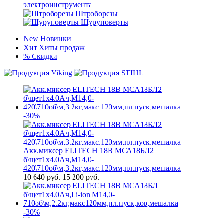
электроинструмента
Штроборезы
Шуруповерты
New
Новинки
Хит
Хиты продаж
%
Скидки
-30%
Акк.миксер ELITECH 18В МСА18БЛ2
б\щет1х4.0Ач,М14,0-
420\710об\м,3.2кг,макс.120мм,пл.пуск,мешалка
10 640
руб.
15 200 руб.
-30%