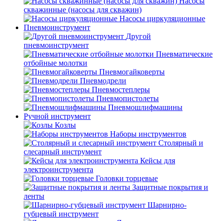
Насосы
скважинные (насосы для скважин)
Насосы циркуляционные
Пневмоинструмент
Другой
пневмоинструмент
Пневматические
отбойные молотки
Пневмогайковерты
Пневмодрели
Пневмостеплеры
Пневмопистолеты
Пневмошлифмашины
Ручной инструмент
Козлы
Наборы инструментов
Столярный и
слесарный инструмент
Кейсы для
электроинструмента
Головки торцевые
Защитные покрытия и
ленты
Шарнирно-
губцевый инструмент