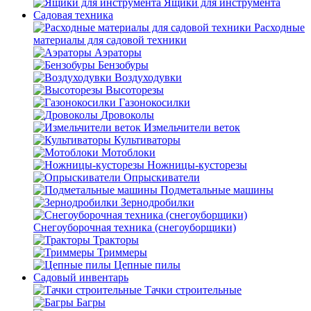
Ящики для инструмента
Садовая техника
Расходные
материалы для садовой техники
Аэраторы
Бензобуры
Воздуходувки
Высоторезы
Газонокосилки
Дровоколы
Измельчители веток
Культиваторы
Мотоблоки
Ножницы-кусторезы
Опрыскиватели
Подметальные машины
Зернодробилки
Снегоуборочная техника (снегоуборщики)
Тракторы
Триммеры
Цепные пилы
Садовый инвентарь
Тачки строительные
Багры