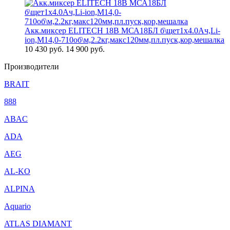
Акк.миксер ELITECH 18В МСА18БЛ б\щет1х4.0Ач,Li-
ion,М14,0-710об\м,2.2кг,макс120мм,пл.пуск,кор,мешалка
10 430
руб.
14 900 руб.
Производители
BRAIT
888
ABAC
ADA
AEG
AL-KO
ALPINA
Aquario
ATLAS DIAMANT