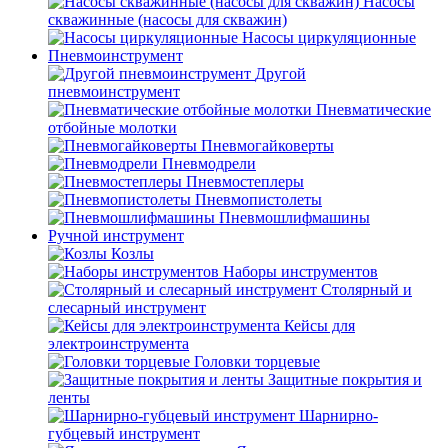
Насосы
скважинные (насосы для скважин)
Насосы циркуляционные
Пневмоинструмент
Другой
пневмоинструмент
Пневматические
отбойные молотки
Пневмогайковерты
Пневмодрели
Пневмостеплеры
Пневмопистолеты
Пневмошлифмашины
Ручной инструмент
Козлы
Наборы инструментов
Столярный и
слесарный инструмент
Кейсы для
электроинструмента
Головки торцевые
Защитные покрытия и
ленты
Шарнирно-
губцевый инструмент