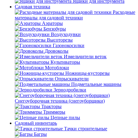
Ящики для инструмента
Садовая техника
Расходные
материалы для садовой техники
Аэраторы
Бензобуры
Воздуходувки
Высоторезы
Газонокосилки
Дровоколы
Измельчители веток
Культиваторы
Мотоблоки
Ножницы-кусторезы
Опрыскиватели
Подметальные машины
Зернодробилки
Снегоуборочная техника (снегоуборщики)
Тракторы
Триммеры
Цепные пилы
Садовый инвентарь
Тачки строительные
Багры