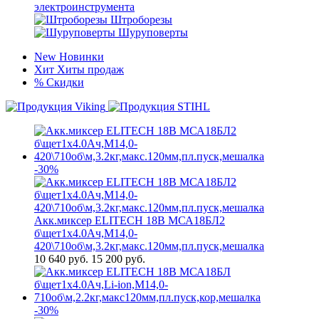
электроинструмента
Штроборезы
Шуруповерты
New
Новинки
Хит
Хиты продаж
%
Скидки
-30%
Акк.миксер ELITECH 18В МСА18БЛ2
б\щет1х4.0Ач,М14,0-
420\710об\м,3.2кг,макс.120мм,пл.пуск,мешалка
10 640
руб.
15 200 руб.
-30%