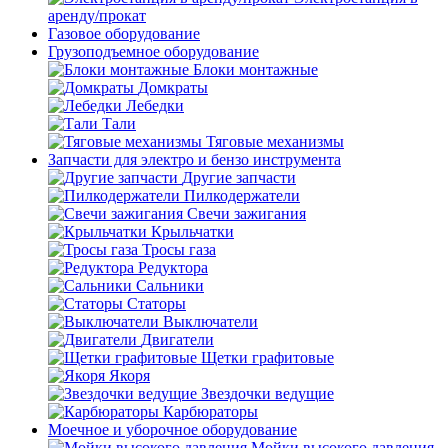
аренду/прокат
Газовое оборудование
Грузоподъемное оборудование
Блоки монтажные
Домкраты
Лебедки
Тали
Тяговые механизмы
Запчасти для электро и бензо инструмента
Другие запчасти
Пилкодержатели
Свечи зажигания
Крыльчатки
Тросы газа
Редуктора
Сальники
Статоры
Выключатели
Двигатели
Щетки графитовые
Якоря
Звездочки ведущие
Карбюраторы
Моечное и уборочное оборудование
Мойки высокого давления