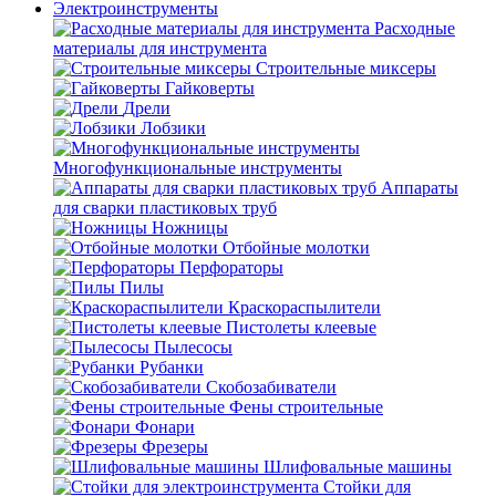
Электроинструменты
Расходные
материалы для инструмента
Строительные миксеры
Гайковерты
Дрели
Лобзики
Многофункциональные инструменты
Аппараты
для сварки пластиковых труб
Ножницы
Отбойные молотки
Перфораторы
Пилы
Краскораспылители
Пистолеты клеевые
Пылесосы
Рубанки
Скобозабиватели
Фены строительные
Фонари
Фрезеры
Шлифовальные машины
Стойки для